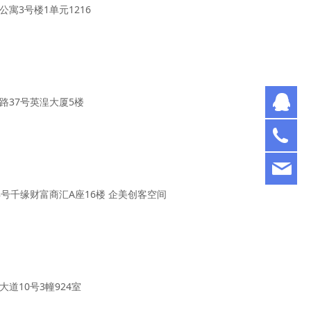
寓3号楼1单元1216
62
37号英湟大厦5楼
01
CY
号千缘财富商汇A座16楼 企美创客空间
10号3幢924室